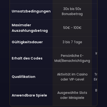
30x bis 50x
25x 
Umsatzbedingungen
Bonusbetrag
Bonu
Maximaler
50€ - 100€
100€
Auszahlungsbetrag
Gültigkeitsdauer
3 bis 7 Tage
7 bis
Im Kon
Persönliche E-
Erhalt des Codes
od
Mail/Benachrichtigung
New
Aktivität im Casino
Treuepu
Qualifikation
oder VIP-Level
Einzahl
Breite
Ausgewählte Slots
Anwendbare Spiele
an S
oder Minispiele
Tisc