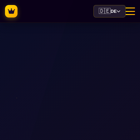
🇩🇪
DE