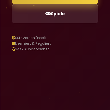
Spiele
SSL-Verschlüsselt
Lizenziert & Reguliert
24/7 Kundendienst