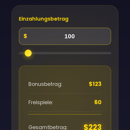
Einzahlungsbetrag
$
$123
Bonusbetrag:
60
Freispiele:
$223
Gesamtbetrag: