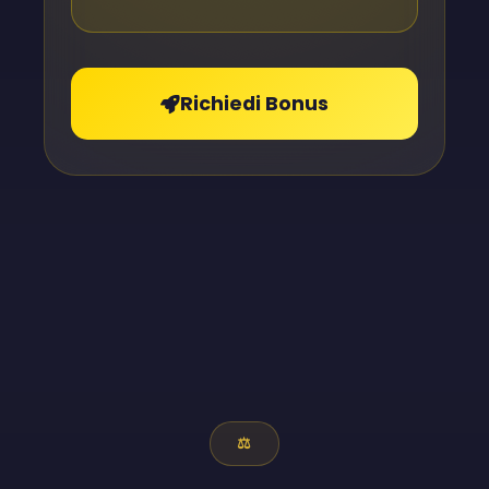
Richiedi Bonus
⚖️