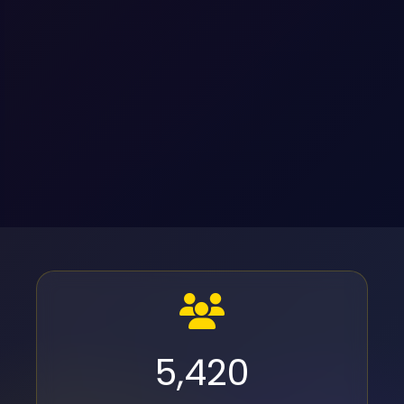
5,420