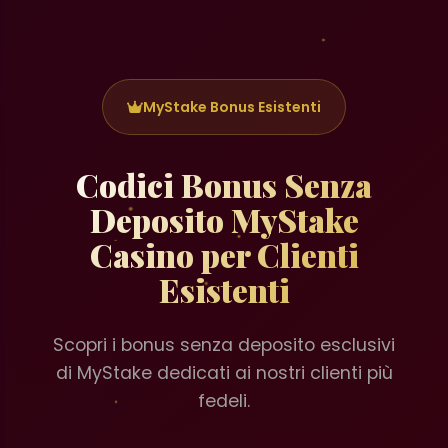
MyStake Bonus Esistenti
Codici Bonus Senza
Deposito MyStake
Casino per Clienti
Esistenti
Scopri i bonus senza deposito esclusivi
di MyStake dedicati ai nostri clienti più
fedeli.