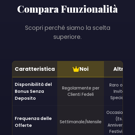
Compara Funzionalità
Scopri perché siamo la scelta
superiore.
Caratteristica
Noi
Altri
Disponibilità del
Raro o Su
Regolarmente per
Bonus Senza
Invito
Clienti Fedeli
Speciale
Deposito
Occasionale
Frequenza delle
(Es.
Settimanale/Mensile
Offerte
Anniversari,
Festività)