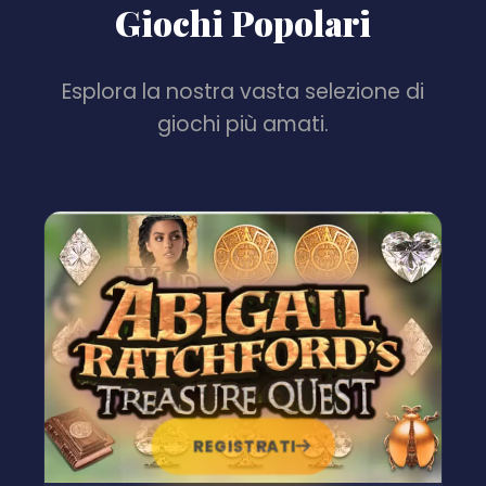
Giochi Popolari
Esplora la nostra vasta selezione di
giochi più amati.
REGISTRATI