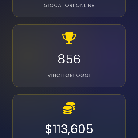
GIOCATORI ONLINE
892
VINCITORI OGGI
$124,566