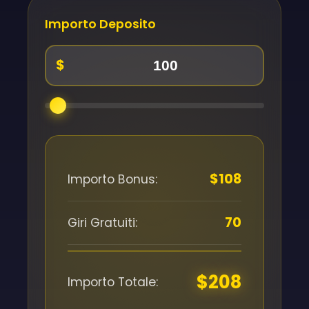
Importo Deposito
$
$108
Importo Bonus:
70
Giri Gratuiti:
$208
Importo Totale: