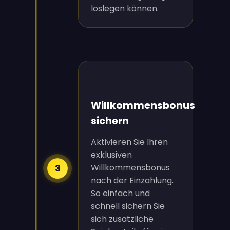
loslegen können.
Willkommensbonus
sichern
Aktivieren Sie Ihren
exklusiven
Willkommensbonus
3
nach der Einzahlung.
So einfach und
schnell sichern Sie
sich zusätzliche