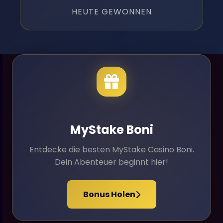
HEUTE GEWONNEN
MyStake Boni
Entdecke die besten MyStake Casino Boni.
Dein Abenteuer beginnt hier!
Bonus Holen