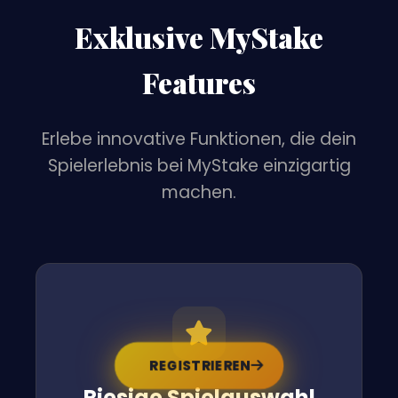
Exklusive MyStake
Features
Erlebe innovative Funktionen, die dein
Spielerlebnis bei MyStake einzigartig
machen.
REGISTRIEREN
Riesige Spielauswahl