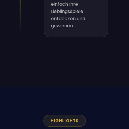
einfach Ihre
Lieblingsspiele
entdecken und
gewinnen.
HIGHLIGHTS