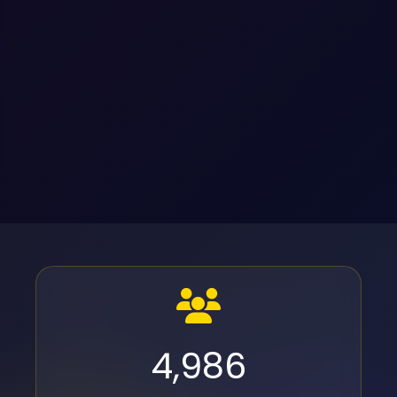
5,203